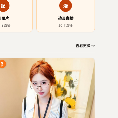
纪
漫
纪录片
动漫直播
个直播
10
个直播
查看更多 →
高
清