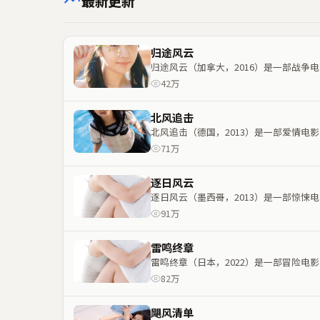
最新更新
归途风云
归途风云（加拿大，2016）是一部战
42万
北风追击
北风追击（德国，2013）是一部爱情
71万
逐日风云
逐日风云（墨西哥，2013）是一部惊
91万
雷鸣终章
雷鸣终章（日本，2022）是一部冒险
82万
飓风清单