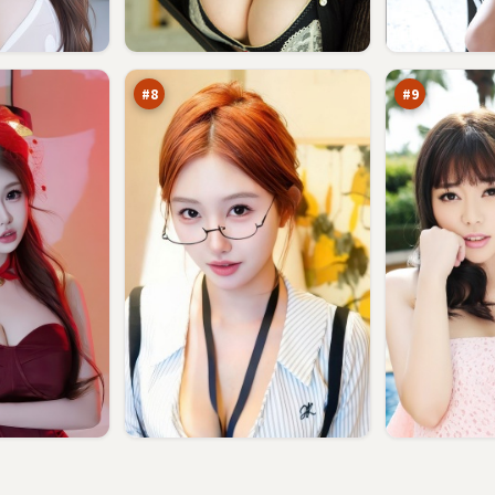
无
归
名
途
营
孤
92
92
救
岛
万
万
#
8
#
9