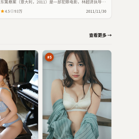
东篱悬案（意大利，2011）是一部犯罪电影，林超贤执导，
吴京、白宇等主演；犯罪元素与人物命运紧密交织，节奏紧
4.5
93万
2011/11/30
凑。
青
查看更多 →
石
代
95
码
万
#
5