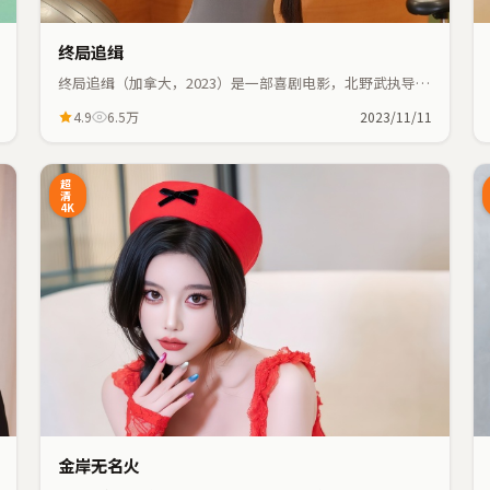
终局追缉
终局追缉（加拿大，2023）是一部喜剧电影，北野武执导，
玛丽昂·歌迪亚、魏翔等主演；喜剧元素与人物命运紧密交
4.9
6.5万
2023/11/11
织，节奏紧凑。
3:48
0:55
超
清
4K
金岸无名火