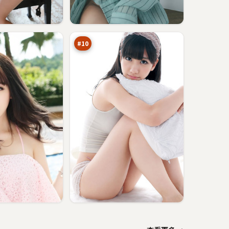
逐
日
风
91
云
万
#
10