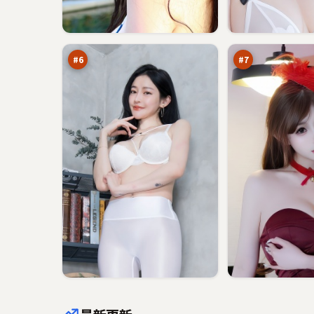
东
断
篱
桥
悬
十
93
93
案
字
万
万
口
#
6
#
7