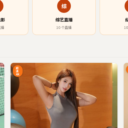
综
电影
综艺直播
直播
10
个直播
10
0:27
4:34
超
清
4K