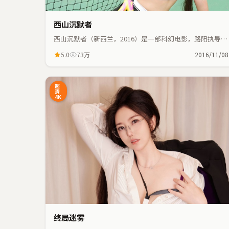
西山沉默者
西山沉默者（新西兰，2016）是一部科幻电影，路阳执导，
乔杉、常远等主演；科幻元素与人物命运紧密交织，节奏紧
5.0
73万
2016/11/08
凑。
28:41
9
超
清
4K
终局迷雾