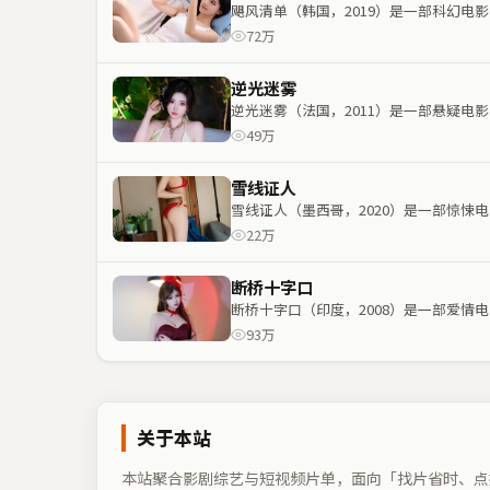
飓风清单（韩国，2019）是一部科幻
72万
逆光迷雾
逆光迷雾（法国，2011）是一部悬疑
49万
雪线证人
雪线证人（墨西哥，2020）是一部惊
22万
断桥十字口
断桥十字口（印度，2008）是一部爱
93万
关于本站
本站聚合影剧综艺与短视频片单，面向「找片省时、点