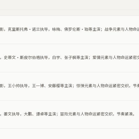
争电影，克里斯托弗·诺兰执导，咏梅、佛罗伦斯·珀等主演；战争元素与人物命
电影，史蒂文·斯皮尔伯格执导，白宇、张子枫等主演；爱情元素与人物命运紧密
悚电影，王小帅执导，王一博、安藤樱等主演；惊悚元素与人物命运紧密交织，节
电影，姜文执导，大鹏、谭卓等主演；冒险元素与人物命运紧密交织，节奏紧凑。