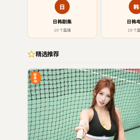
日
韩
日韩剧集
日韩
10
个直播
10
个
精选推荐
16:20
4
超
清
4K