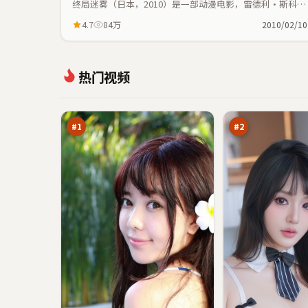
终局迷雾（日本，2010）是一部动漫电影，雷德利·斯科特
执导，王一博、迪丽热巴等主演；动漫元素与人物命运紧密
4.7
84万
2010/02/10
交织，节奏紧凑。
紫
光
热门视频
电
年
潜
任
98
96
伏
务
万
万
#
1
#
2