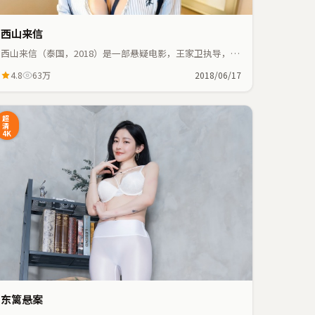
西山来信
西山来信（泰国，2018）是一部悬疑电影，王家卫执导，张
译、梁朝伟等主演；悬疑元素与人物命运紧密交织，节奏紧
4.8
63万
2018/06/17
凑。
超
清
4K
东篱悬案