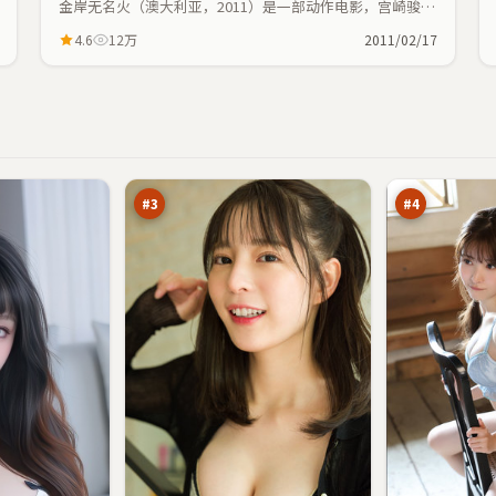
金岸无名火（澳大利亚，2011）是一部动作电影，宫崎骏执
导，艾伦、赵丽颖等主演；动作元素与人物命运紧密交织，
4.6
12万
2011/02/17
节奏紧凑。
终
迷
局
城
玩
远
95
95
家
征
万
万
#
3
#
4